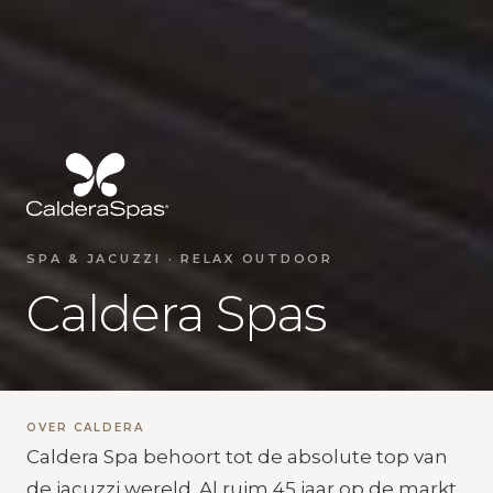
SPA & JACUZZI · RELAX OUTDOOR
Caldera Spas
OVER CALDERA
Caldera Spa behoort tot de absolute top van
de jacuzzi wereld. Al ruim 45 jaar op de markt