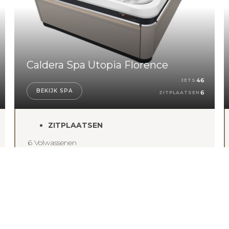
Caldera Spa Utopia Florence
46
JETS
BEKIJK SPA
6
ZITPLAATSEN
ZITPLAATSEN
6 Volwassenen
AFMETINGEN
213 x 213 x 91 cm
JETS
46
WATERVERZORGING