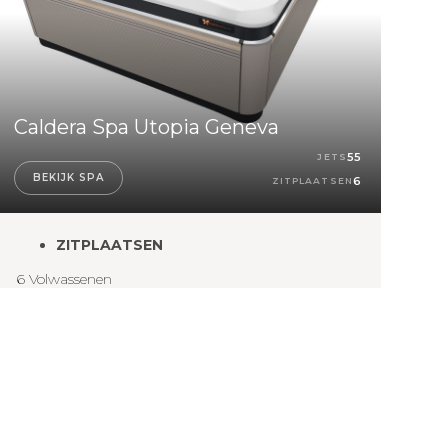
Caldera Spa Utopia Geneva
55
JETS
BEKIJK SPA
6
ZITPLAATSEN
ZITPLAATSEN
6 Volwassenen
AFMETINGEN
226 x 226 x 97 cm
JETS
55
WATERVERZORGING