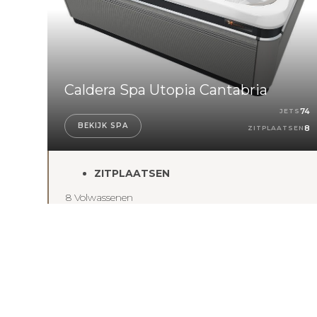
Caldera Spa Utopia Cantabria
74
JETS
BEKIJK SPA
8
ZITPLAATSEN
ZITPLAATSEN
8 Volwassenen
AFMETINGEN
274 x 231 x 97 cm
JETS
74
WATERVERZORGING