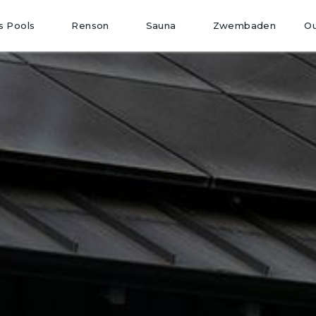
O
s Pools
Renson
Sauna
Zwembaden