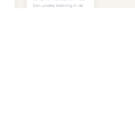
Een unieke beleving in de
vorm van een sauna of
infarood cabine