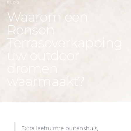
BLOG
Waarom een
Renson
Terrasoverkapping
uw outdoor
dromen
waarmaakt?
Extra leefruimte buitenshuis,