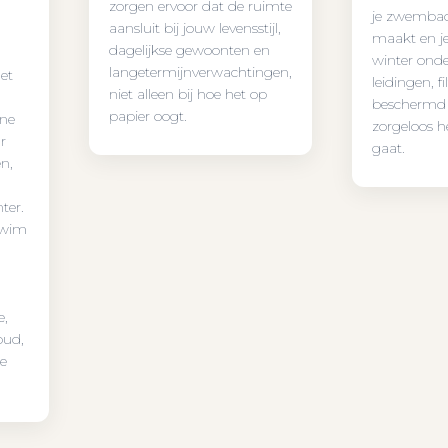
zorgen ervoor dat de ruimte
je zwembad
aansluit bij jouw levensstijl,
maakt en j
dagelijkse gewoonten en
winter ond
langetermijnverwachtingen,
et
leidingen, f
niet alleen bij hoe het op
beschermd b
papier oogt.
one
zorgeloos he
ar
gaat.
n,
ter.
swim
e,
oud,
le