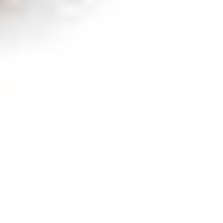
BLOG
Caldera Spas
introduceert
ijsbad!