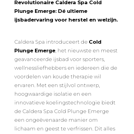
Revolutionaire Caldera Spa Cold
Plunge Emerge: Dé ultieme
ijsbadervaring voor herstel en welzijn.
Caldera Spa introduceert de
Cold
Plunge Emerge
, het nieuwste en meest
geavanceerde ijsbad voor sporters,
wellnessliefhebbers en iedereen die de
voordelen van koude therapie wil
ervaren. Met een stijlvol ontwerp,
hoogwaardige isolatie en een
innovatieve koelingstechnologie biedt
de Caldera Spa Cold Plunge Emerge
een ongeëvenaarde manier om
lichaam en geest te verfrissen. Dit alles