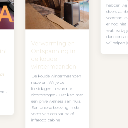
hebben wij
divers aanbo
voorraad lev
er nog niet
wat nu bij
dan contac
Verwarming en
wij helpen j
int
Ontspanning in
de koude
wintermaanden
nal
De koude wintermaanden
naderen! Wil je de
feestdagen in warmte
wint
doorbrengen? Dat kan met
een privé welness aan huis.
Een unieke beleving in de
vorm van een sauna of
infarood cabine