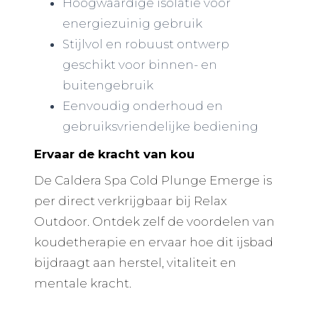
Hoogwaardige isolatie voor
energiezuinig gebruik
Stijlvol en robuust ontwerp
geschikt voor binnen- en
buitengebruik
Eenvoudig onderhoud en
gebruiksvriendelijke bediening
Ervaar de kracht van kou
De Caldera Spa Cold Plunge Emerge is
per direct verkrijgbaar bij Relax
Outdoor. Ontdek zelf de voordelen van
koudetherapie en ervaar hoe dit ijsbad
bijdraagt aan herstel, vitaliteit en
mentale kracht.