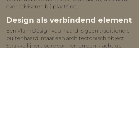
over adviseren bij plaatsing.
Design als verbindend element
Een Vlam Design vuurhaard is geen traditionele
buitenhaard, maar een architectonisch object.
Strakke lijnen, pure vormen en een krachtige
maar rustige vlam maken het een centraal
element in iedere ruimte.
Bij Relax Outdoor zorgen wij voor een
doordachte integratie binnen uw totale concept,
van loungeset tot zwembad en van overkapping
tot interieur.
Persoonlijk advies
Wilt u een veilige, designgerichte vuurbeleving
voor binnen of buiten?
Bezoek onze showroom in Schijndel of plan een