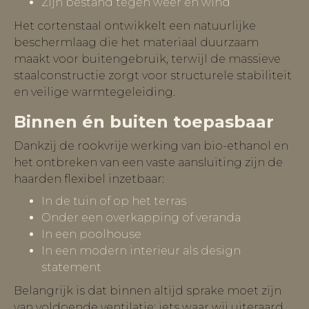
Zijn bestand tegen weer en wind
Het cortenstaal ontwikkelt een natuurlijke
beschermlaag die het materiaal duurzaam
maakt voor buitengebruik, terwijl de massieve
staalconstructie zorgt voor structurele stabiliteit
en veilige warmtegeleiding.
Binnen én buiten toepasbaar
Dankzij de rookvrije werking van bio-ethanol en
het ontbreken van een vaste aansluiting zijn de
haarden flexibel inzetbaar:
In de tuin of op het terras
Onder een overkapping of veranda
In een poolhouse
In een modern interieur als design
statement
Belangrijk is dat binnen altijd sprake moet zijn
van voldoende ventilatie: iets waar wij uiteraard