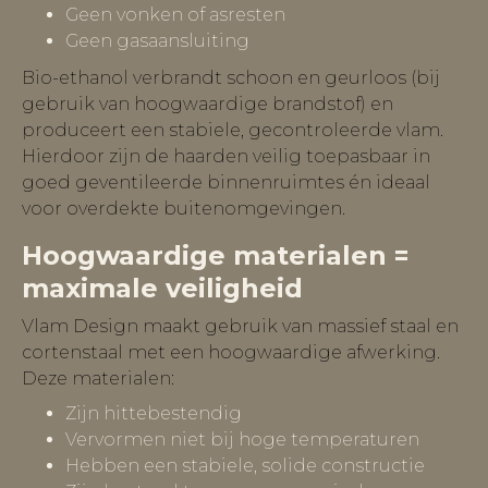
Geen vonken of asresten
Geen gasaansluiting
Bio-ethanol verbrandt schoon en geurloos (bij
gebruik van hoogwaardige brandstof) en
produceert een stabiele, gecontroleerde vlam.
Hierdoor zijn de haarden veilig toepasbaar in
goed geventileerde binnenruimtes én ideaal
voor overdekte buitenomgevingen.
Hoogwaardige materialen =
maximale veiligheid
Vlam Design maakt gebruik van massief staal en
cortenstaal met een hoogwaardige afwerking.
Deze materialen:
Zijn hittebestendig
Vervormen niet bij hoge temperaturen
Hebben een stabiele, solide constructie