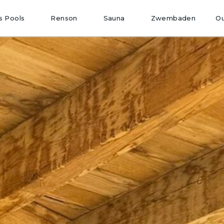
O
s Pools
Renson
Sauna
Zwembaden