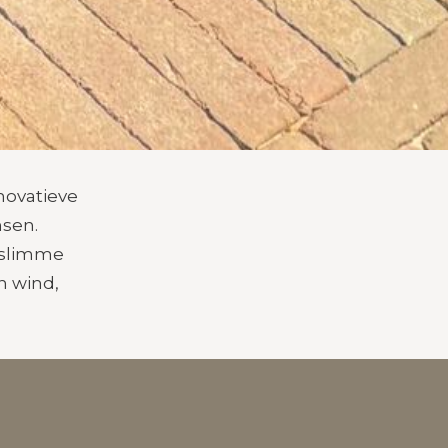
nnovatieve
nsen.
 slimme
n wind,