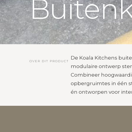
Buiten
De Koala Kitchens buiten
OVER DIT PRODUCT
modulaire ontwerp stem 
Combineer hoogwaardig
opbergruimtes in één st
én ontworpen voor inten