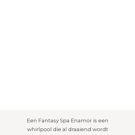
FANTASY SPA
Enamor Premier
AFMETINGEN
JETS
ZITPLAATSEN
206 × 160 × 84 cm
19 jets
4 personen
Een Fantasy Spa Enamor is een
whirlpool die al draaiend wordt