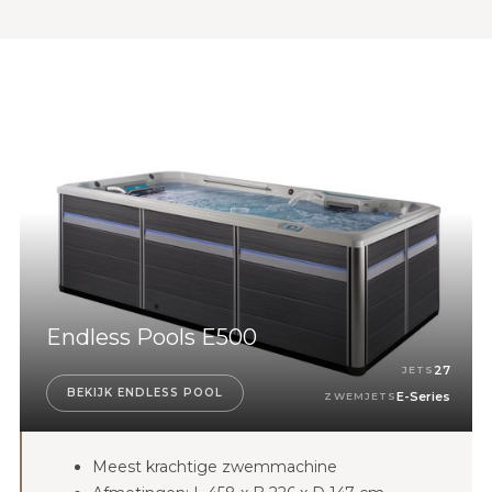
Endless Pools E500
27
JETS
BEKIJK ENDLESS POOL
E-Series
ZWEMJETS
Meest krachtige zwemmachine