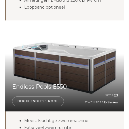
Afmetingen: L 458 x B 226 x D 147 cm
Loopband optioneel
Endless Pools E550
23
JETS
BEKIJK ENDLESS POOL
E-Series
ZWEMJETS
Meest krachtige zwemmachine
Extra veel zwemruimte