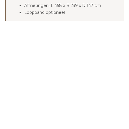
Afmetingen: L 458 x B 239 x D 147 cm
Loopband optioneel
Endless Pools E700
27
JETS
BEKIJK ENDLESS POOL
E-Series
ZWEMJETS
Meest krachtige zwemmachine